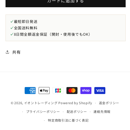
カートに追加する
気
気
マ
マ
イ
イ
✓
最短即日発送
ナ
ナ
✓
全国送料無料
ス
ス
✓
8日間全額返金保証（開封・使用後でもOK）
イ
イ
オ
オ
ン
ン
共有
応
応
用
用
事
事
典
典
の
の
決
数
数
済
量
量
© 2026,
イオントレーディング
Powered by Shopify
方
返金ポリシー
を
を
法
プライバシーポリシー
配送ポリシー
連絡先情報
減
増
ら
や
特定商取引法に基づく表記
す
す