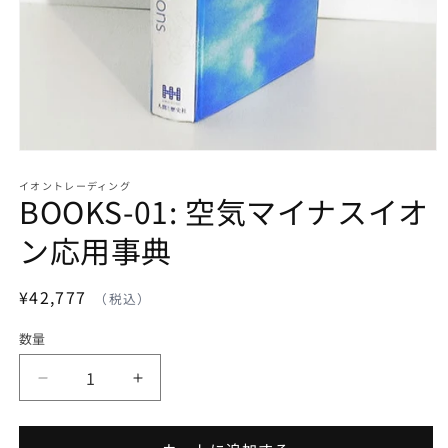
モ
ー
イオントレーディング
ダ
BOOKS-01: 空気マイナスイオ
ル
で
ン応用事典
メ
デ
ィ
通
¥42,777
ア
常
(1)
を
数量
価
開
格
く
BOOKS-
BOOKS-
01:
01:
空
空