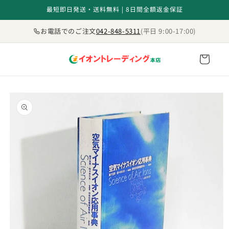
コンテ
最短即日発送・送料無料 | 8日間全額返金保証
ンツに
進む
お電話でのご注文
042-848-5311
(平日 9:00-17:00)
カ
ー
ト
商品情
報にス
キップ