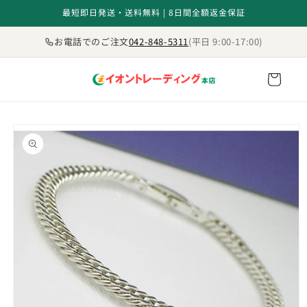
コンテ
最短即日発送・送料無料 | 8日間全額返金保証
ンツに
進む
お電話でのご注文
042-848-5311
(平日 9:00-17:00)
カ
ー
ト
商品情
報にス
キップ