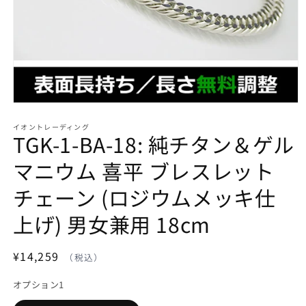
モ
ー
イオントレーディング
ダ
TGK-1-BA-18: 純チタン＆ゲル
ル
で
マニウム 喜平 ブレスレット
メ
デ
チェーン (ロジウムメッキ仕
ィ
ア
上げ) 男女兼用 18cm
(1)
を
開
く
通
¥14,259
常
オプション1
価
格