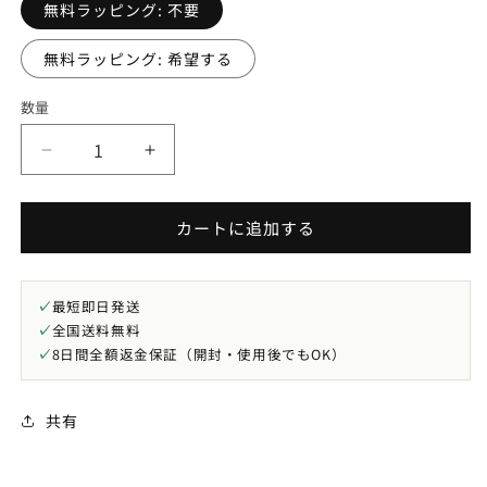
無料ラッピング: 不要
無料ラッピング: 希望する
数量
TGK-
TGK-
1-
1-
BA-
BA-
カートに追加する
18:
18:
純
純
チ
チ
タ
タ
✓
最短即日発送
✓
ン
全国送料無料
ン
✓
8日間全額返金保証（開封・使用後でもOK）
＆
＆
ゲ
ゲ
ル
ル
共有
マ
マ
ニ
ニ