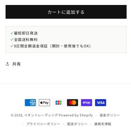
S:
S:
カートに追加する
シ
シ
ョ
ョ
ー
ー
✓
最短即日発送
ル
ル
✓
全国送料無料
ト
ト
✓
8日間全額返金保証（開封・使用後でもOK）
ル
ル
マ
マ
リ
リ
共有
ン
ン
パ
パ
ウ
ウ
ダ
ダ
ー
ー
決
325mesh
325mesh
済
(40-
(40-
50
50
© 2026,
イオントレーディング
Powered by Shopify
方
返金ポリシー
ミ
ミ
法
プライバシーポリシー
配送ポリシー
連絡先情報
ク
ク