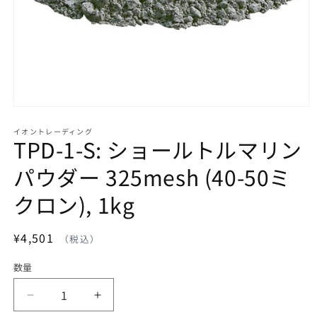
モ
ー
イオントレーディング
ダ
TPD-1-S: ショールトルマリン
ル
で
パウダー 325mesh (40-50ミ
メ
デ
クロン), 1kg
ィ
ア
(1)
通
¥4,501
を
開
常
く
数量
価
格
TPD-
TPD-
1-
1-