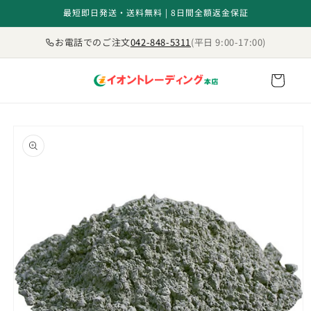
コンテ
最短即日発送・送料無料 | 8日間全額返金保証
ンツに
進む
お電話でのご注文
042-848-5311
(平日 9:00-17:00)
カ
ー
ト
商品情
報にス
キップ