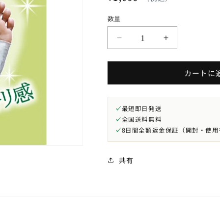
常
数量
価
格
TS-
TS-
3-
3-
S:
S:
カートに
足
足
裏
裏
樹
樹
✓
最短即日発送
液
液
✓
全国送料無料
シ
シ
✓
8日間全額返金保証（開封・使用
ー
ー
ト
ト
「寝
「寝
共有
て
て
る
る
ま
ま
ー
ー
に」
に」