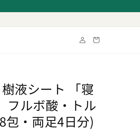
ロ
カ
グ
ー
イ
ト
ン
足裏 樹液シート 「寝
」 フルボ酸・トル
(8包・両足4日分)