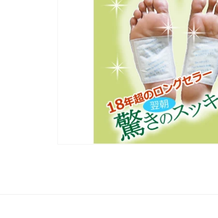
モ
ー
ダ
ル
で
メ
デ
ィ
ア