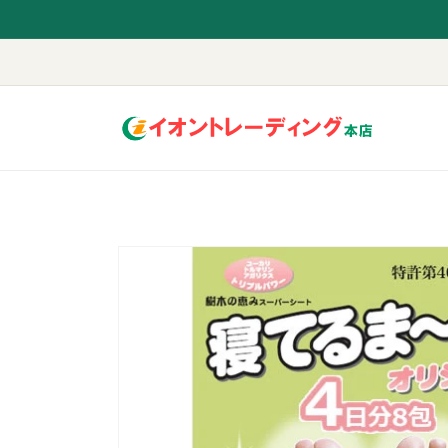
コンテ
ンツに
進む
商品情
報にス
キップ